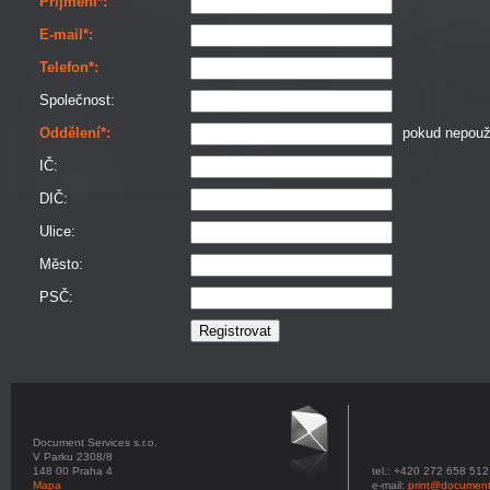
Příjmení*:
E-mail*:
Telefon*:
Společnost:
Oddělení*:
pokud nepouží
IČ:
DIČ:
Ulice:
Město:
PSČ:
Document Services s.r.o.
V Parku 2308/8
148 00 Praha 4
tel.: +420 272 658 512
Mapa
e-mail:
print@document