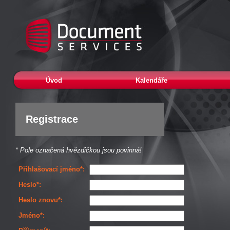
Úvod
Kalendáře
Registrace
* Pole označená hvězdičkou jsou povinná!
Přihlašovací jméno*:
Heslo*:
Heslo znovu*:
Jméno*: