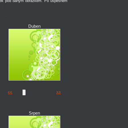
ipek pod daným obrázkem. Po úspěšném
Duben
<<
>>
Srpen