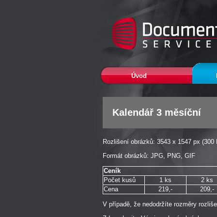
Úvod
Kalendář 3 měsíční
Rozlišení obrázků: 3543 x 1547 px (300 
Formát obrázků: JPG, PNG, GIF
Ceník
Počet kusů
1 ks
2 ks
Cena
219,-
209,-
V případě, že nedodržíte rozměry rozliš