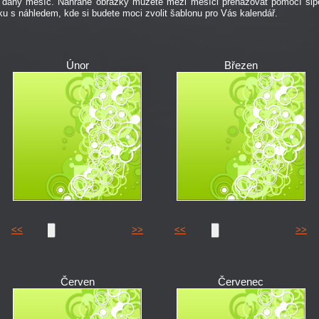
ro daný měsíc. Nahrané obrázky můžete mezi měsíci přehazovat pomocí š
ku s náhledem, kde si budete moci zvolit šablonu pro Vás kalendář.
Únor
Březen
<<
>>
<<
>>
Červen
Červenec