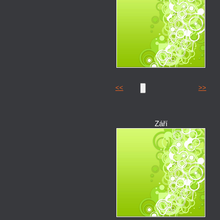
<<
>>
Září