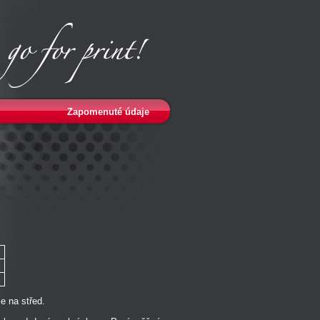
Zapomenuté údaje
e na střed.