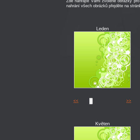
Zde nahrajte Vámi zvolené obrázky p
nahrání všech obrázků přejděte na strán
Leden
<<
>>
Květen