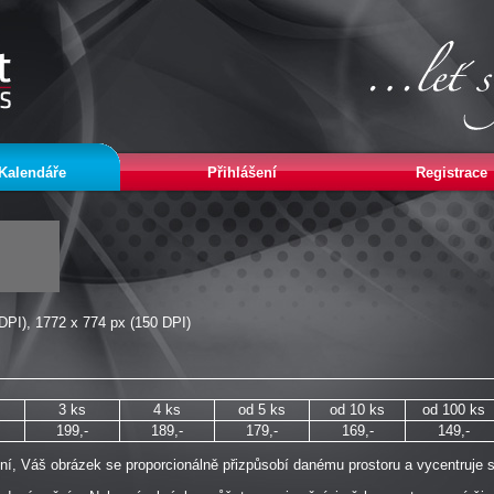
Kalendáře
Přihlášení
Registrace
DPI), 1772 x 774 px (150 DPI)
3 ks
4 ks
od 5 ks
od 10 ks
od 100 ks
199,-
189,-
179,-
169,-
149,-
ení, Váš obrázek se proporcionálně přizpůsobí danému prostoru a vycentruje s